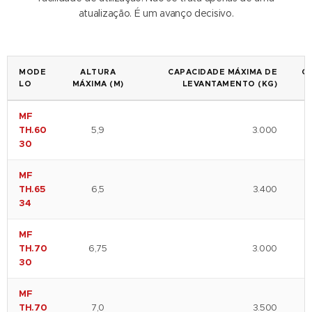
atualização. É um avanço decisivo.
MODE
ALTURA
CAPACIDADE MÁXIMA DE
C
LO
MÁXIMA (M)
LEVANTAMENTO (KG)
(
MF
TH.60
5,9
3.000
30
MF
TH.65
6,5
3.400
34
MF
TH.70
6,75
3.000
30
MF
TH.70
7,0
3.500