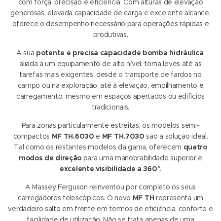
com força, precisão e eficiência. Com alturas de elevação
generosas, elevada capacidade de carga e excelente alcance,
oferece o desempenho necessário para operações rápidas e
produtivas.
A sua
potente e precisa capacidade bomba hidráulica
,
aliada a um equipamento de alto nível, torna leves até as
tarefas mais exigentes: desde o transporte de fardos no
campo ou na exploração, até à elevação, empilhamento e
carregamento, mesmo em espaços apertados ou edifícios
tradicionais.
Para zonas particularmente estreitas, os modelos semi-
compactos
MF TH.6030
e
MF TH.7030
são a solução ideal.
Tal como os restantes modelos da gama, oferecem
quatro
modos de direção
para uma manobrabilidade superior e
excelente visibilidade a 360°
.
A Massey Ferguson reinventou por completo os seus
carregadores telescópicos. O novo
MF TH
representa um
verdadeiro salto em frente em termos de eficiência, conforto e
facilidade de utilização. Não se trata apenas de uma